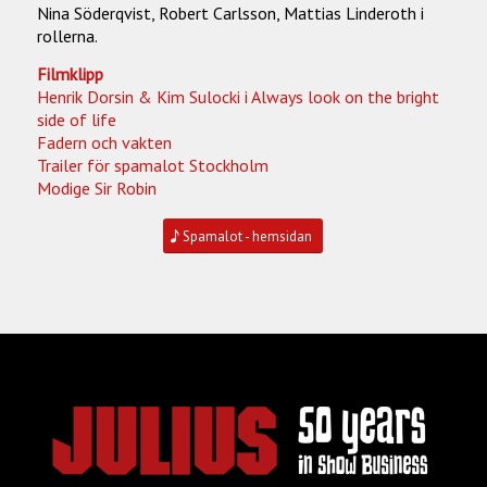
Nina Söderqvist, Robert Carlsson, Mattias Linderoth i
rollerna.
Filmklipp
Henrik Dorsin & Kim Sulocki i Always look on the bright
side of life
Fadern och vakten
Trailer för spamalot Stockholm
Modige Sir Robin
Spamalot - hemsidan