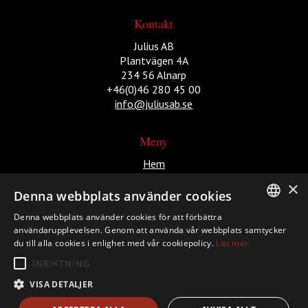
Kontakt
Julius AB
Plantvägen 4A
234 56 Alnarp
+46(0)46 280 45 00
info@juliusab.se
Meny
Hem
Aktuella evenemang
×
Produktion
Denna webbplats använder cookies
Om Julius
Denna webbplats använder cookies för att förbättra
Bolagen
SWEDISH
användarupplevelsen. Genom att använda vår webbplats samtycker
Kontakt
du till alla cookies i enlighet med vår cookiepolicy.
Läs mer
ENGLISH
INRIKTNING
VISA DETALJER