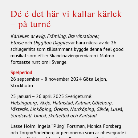
Dé é det här vi kallar kärlek
– på turné
Kärleken är evig, Främling, Bra vibrationer,
Eloise
och
Diggiloo Diggiley
är bara några av de 26
schlagerhits som tillsammans byggde denna feel good
musikal som efter Skandinavienpremiären i Malmö
fortsatte runt om i Sverige.
Spelperiod
26 september – 8 november 2024 Göta Lejon,
Stockholm
25 januari – 26 april 2025 Sverigeturné:
Helsingborg, Växjö, Halmstad, Kalmar, Göteborg,
Västerås, Linköping, Örebro, Norrköping, Gävle, Luleå,
Sundsvall, Umeå, Skellefteå och Karlstad.
Lasse Holm, Ingela ”Pling” Forsman, Monica Forsberg
och Torgny Söderberg är personerna som är obesegrade i