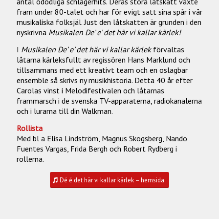
antal odödliga schlagerhits. Deras stora låtskatt växte
fram under 80-talet och har för evigt satt sina spår i vår
musikaliska folksjäl. Just den låtskatten är grunden i den
nyskrivna
Musikalen De’ e’ det här vi kallar kärlek!
I
Musikalen De’ e’ det här vi kallar kärlek
förvaltas
låtarna kärleksfullt av regissören Hans Marklund och
tillsammans med ett kreativt team och en oslagbar
ensemble så skrivs ny musikhistoria. Detta 40 år efter
Carolas vinst i Melodifestivalen och låtarnas
frammarsch i de svenska TV-apparaterna, radiokanalerna
och i lurarna till din Walkman.
Rollista
Med bl a Elisa Lindström, Magnus Skogsberg, Nando
Fuentes Vargas, Frida Bergh och Robert Rydberg i
rollerna.
Dé é det här vi kallar kärlek – hemsida