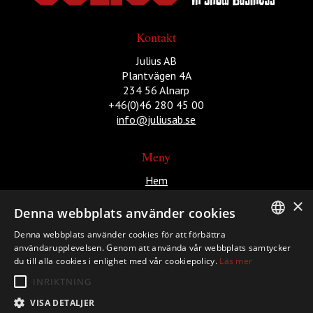
Kontakt
Julius AB
Plantvägen 4A
234 56 Alnarp
+46(0)46 280 45 00
info@juliusab.se
Meny
Hem
Aktuella evenemang
×
Produktion
Denna webbplats använder cookies
Om Julius
Denna webbplats använder cookies för att förbättra
Bolagen
SWEDISH
användarupplevelsen. Genom att använda vår webbplats samtycker
Kontakt
du till alla cookies i enlighet med vår cookiepolicy.
Läs mer
ENGLISH
INRIKTNING
VISA DETALJER