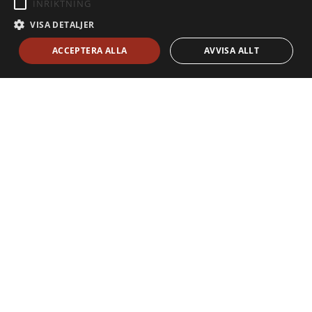
INRIKTNING
VISA DETALJER
ACCEPTERA ALLA
AVVISA ALLT
Kontakt
Julius AB
Plantvägen 4A
234 56 Alnarp