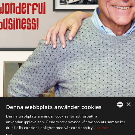
×
Denna webbplats använder cookies
Denna webbplats använder cookies för att förbättra
SWEDISH
användarupplevelsen. Genom att använda vår webbplats samtycker
du till alla cookies i enlighet med vår cookiepolicy.
Läs mer
ENGLISH